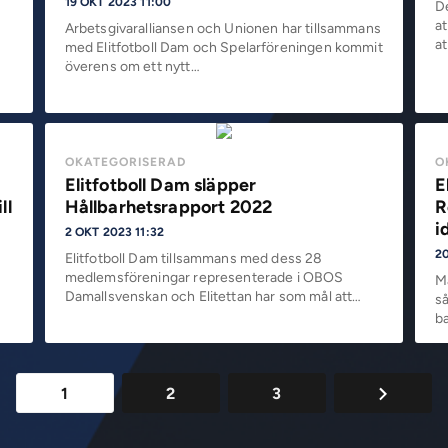
19 OKT 2023 11:00
D
at
Arbetsgivaralliansen och Unionen har tillsammans
a
med Elitfotboll Dam och Spelarföreningen kommit
överens om ett nytt…
OKATEGORISERAD
O
Elitfotboll Dam släpper
E
ll
Hållbarhetsrapport 2022
R
i
2 OKT 2023 11:32
20
Elitfotboll Dam tillsammans med dess 28
medlemsföreningar representerade i OBOS
M
Damallsvenskan och Elitettan har som mål att…
s
b
1
2
3