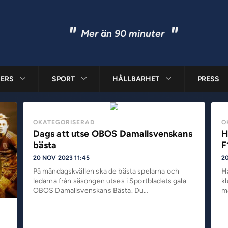
"
"
Mer än 90 minuter
ERS
SPORT
HÅLLBARHET
PRESS
OKATEGORISERAD
O
Dags att utse OBOS Damallsvenskans
H
bästa
F
20 NOV 2023 11:45
2
På måndagskvällen ska de bästa spelarna och
H
ledarna från säsongen utses i Sportbladets gala
kl
OBOS Damallsvenskans Bästa. Du…
mä