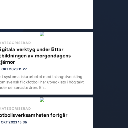
KATEGORISERAD
igitala verktyg underlättar
tbildningen av morgondagens
tjärnor
 OKT 2023 11:27
et systematiska arbetet med talangutveckling
om svensk flickfotboll har utvecklats i hög takt
nder de senaste åren. En…
KATEGORISERAD
otbollsverksamheten fortgår
 OKT 2023 15:36