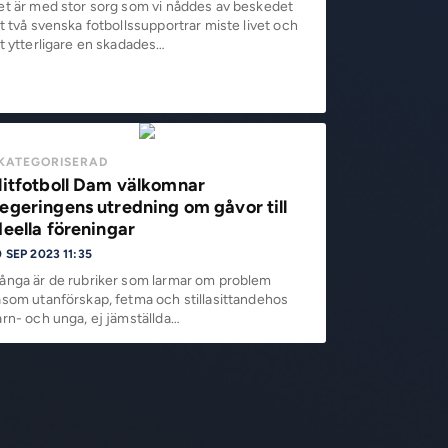
et är med stor sorg som vi nåddes av beskedet
t två svenska fotbollssupportrar miste livet och
tt ytterligare en skadades…
KATEGORISERAD
litfotboll Dam välkomnar
egeringens utredning om gåvor till
deella föreningar
 SEP 2023 11:35
ånga är de rubriker som larmar om problem
åsom utanförskap, fetma och stillasittandehos
arn- och unga, ej jämställda…