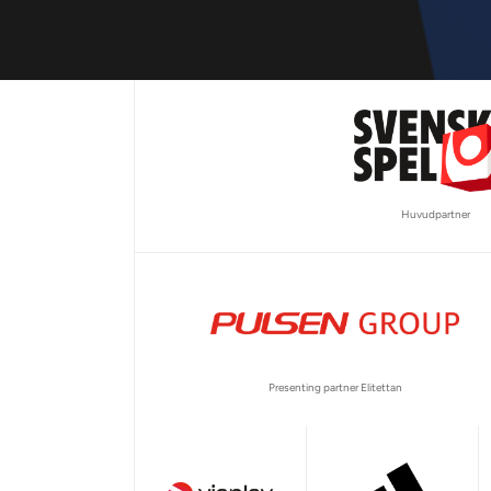
Huvudpartner
Presenting partner Elitettan