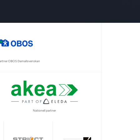
partner OBOS Damallsvenskan
Nationell partner