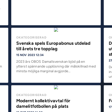
F
l
OKATEGORISERAD
O
Svenska spels Europabonus utdelad
D
till årets tre topplag
u
s
15 NOV 2023 12:34
27
2023 års OBOS Damallsvenskan bjöd på en
am
ytterst spännande upplösning där målskillnad med
D
minsta möjliga marginal avgjorde…
in
u
OKATEGORISERAD
O
Modernt kollektivavtal för
F
damelitfotbollen på plats
17