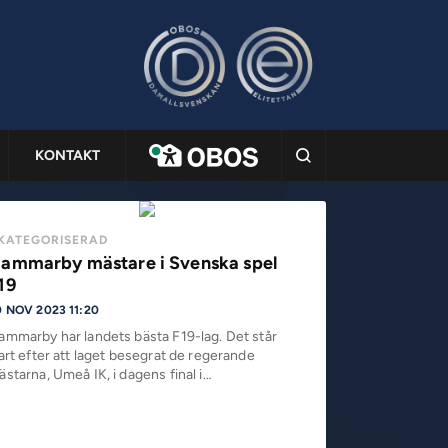
KONTAKT
KATEGORISERAD
ammarby mästare i Svenska spel
19
0 NOV 2023 11:20
ammarby har landets bästa F19-lag. Det står
art efter att laget besegrat de regerande
starna, Umeå IK, i dagens final i…