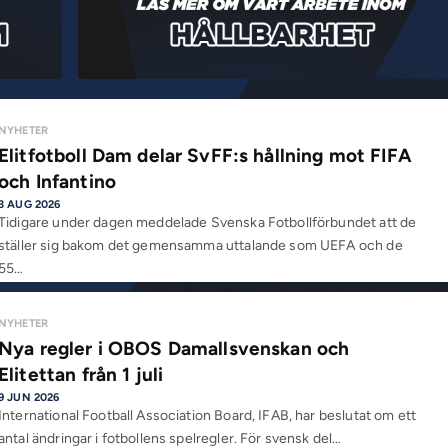
NYHETER
Elitfotboll Dam delar SvFF:s hållning mot FIFA
och Infantino
3 AUG 2026
Tidigare under dagen meddelade Svenska Fotbollförbundet att de
ställer sig bakom det gemensamma uttalande som UEFA och de
55…
NYHETER
Nya regler i OBOS Damallsvenskan och
Elitettan från 1 juli
9 JUN 2026
International Football Association Board, IFAB, har beslutat om ett
antal ändringar i fotbollens spelregler. För svensk del…