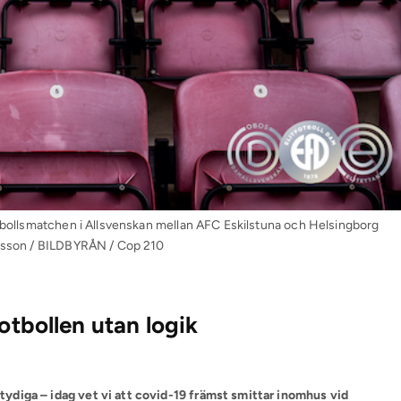
otbollsmatchen i Allsvenskan mellan AFC Eskilstuna och Helsingborg
önsson / BILDBYRÅN / Cop 210
otbollen utan logik
ydiga – idag vet vi att covid-19 främst smittar inomhus vid