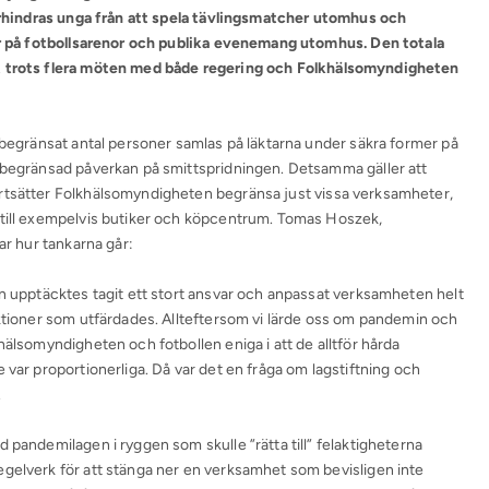
förhindras unga från att spela tävlingsmatcher utomhus och
ner på fotbollsarenor och publika evenemang utomhus. Den totala
t trots flera möten med både regering och Folkhälsomyndigheten
t begränsat antal personer samlas på läktarna under säkra former på
t begränsad påverkan på smittspridningen. Detsamma gäller att
rtsätter Folkhälsomyndigheten begränsa just vissa verksamheter,
 till exempelvis butiker och köpcentrum. Tomas Hoszek,
ar hur tankarna går:
in upptäcktes tagit ett stort ansvar och anpassat verksamheten helt
iktioner som utfärdades. Allteftersom vi lärde oss om pandemin och
hälsomyndigheten och fotbollen eniga i att de alltför hårda
 var proportionerliga. Då var det en fråga om lagstiftning och
.
 pandemilagen i ryggen som skulle ”rätta till” felaktigheterna
gelverk för att stänga ner en verksamhet som bevisligen inte