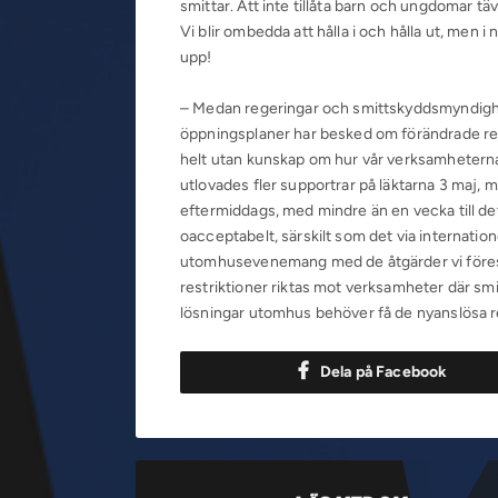
smittar. Att inte tillåta barn och ungdomar tä
Vi blir ombedda att hålla i och hålla ut, men 
upp!
– Medan regeringar och smittskyddsmyndighe
öppningsplaner har besked om förändrade regl
helt utan kunskap om hur vår verksamheterna be
utlovades fler supportrar på läktarna 3 maj, 
eftermiddags, med mindre än en vecka till de
oacceptabelt, särskilt som det via internatione
utomhusevenemang med de åtgärder vi föreslagi
restriktioner riktas mot verksamheter där smi
lösningar utomhus behöver få de nyanslösa re
Dela på Facebook