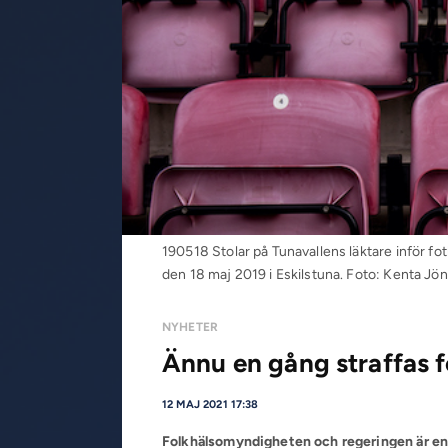
190518 Stolar på Tunavallens läktare inför f
den 18 maj 2019 i Eskilstuna. Foto: Kenta J
NYHETER
Ännu en gång straffas f
12 MAJ 2021 17:38
Folkhälsomyndigheten och regeringen är ent