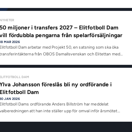
NYHETER
50 miljoner i transfers 2027 – Elitfotboll Dam
vill fördubbla pengarna från spelarförsäljningar
18 MAR 2026
Elitfotboll Dam arbetar med Projekt 50, en satsning som ska öka
transferintäkterna från OBOS Damallsvenskan och Elitettan med…
ELITFOTBOLL DAM
Ylva Johansson föreslås bli ny ordförande i
Elitfotboll Dam
30 JAN 2026
Elitfotboll Dams ordförande Anders Billström har meddelat
valberedningen att han inte ställer upp för omval inför årsmötet…