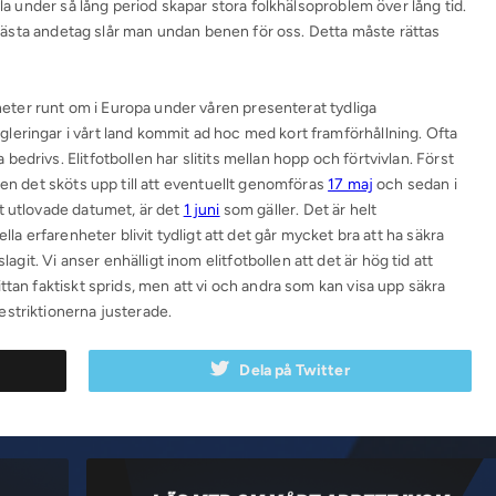
vla under så lång period skapar stora folkhälsoproblem över lång tid.
i nästa andetag slår man undan benen för oss. Detta måste rättas
ter runt om i Europa under våren presenterat tydliga
eringar i vårt land kommit ad hoc med kort framförhållning. Ofta
drivs. Elitfotbollen har slitits mellan hopp och förtvivlan. Först
men det sköts upp till att eventuellt genomföras
17 maj
och sedan i
t utlovade datumet, är det
1 juni
som gäller. Det är helt
lla erfarenheter blivit tydligt att det går mycket bra att ha säkra
t. Vi anser enhälligt inom elitfotbollen att det är hög tid att
ttan faktiskt sprids, men att vi och andra som kan visa upp säkra
striktionerna justerade.
Dela på Twitter