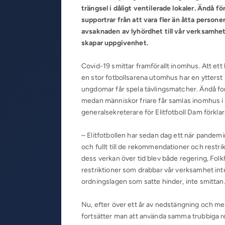
trängsel i dåligt ventilerade lokaler. Ändå 
supportrar från att vara fler än åtta perso
avsaknaden av lyhördhet till vår verksamhe
skapar uppgivenhet.
Covid-19 smittar framförallt inomhus. Att et
en stor fotbollsarena utomhus har en ytters
ungdomar får spela tävlingsmatcher. Ändå fo
medan människor friare får samlas inomhus i
generalsekreterare för Elitfotboll Dam förklar
– Elitfotbollen har sedan dag ett när pandem
och fullt till de rekommendationer och restr
dess verkan över tid blev både regering, Folk
restriktioner som drabbar vår verksamhet inte
ordningslagen som satte hinder, inte smittan
Nu, efter över ett år av nedstängning och med
fortsätter man att använda samma trubbiga re