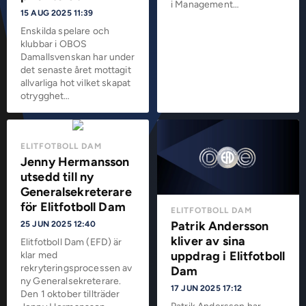
i Management…
15 AUG 2025 11:39
Enskilda spelare och
klubbar i OBOS
Damallsvenskan har under
det senaste året mottagit
allvarliga hot vilket skapat
otrygghet…
ELITFOTBOLL DAM
Jenny Hermansson
utsedd till ny
Generalsekreterare
för Elitfotboll Dam
ELITFOTBOLL DAM
Patrik Andersson
25 JUN 2025 12:40
kliver av sina
Elitfotboll Dam (EFD) är
uppdrag i Elitfotboll
klar med
rekryteringsprocessen av
Dam
ny Generalsekreterare.
17 JUN 2025 17:12
Den 1 oktober tillträder