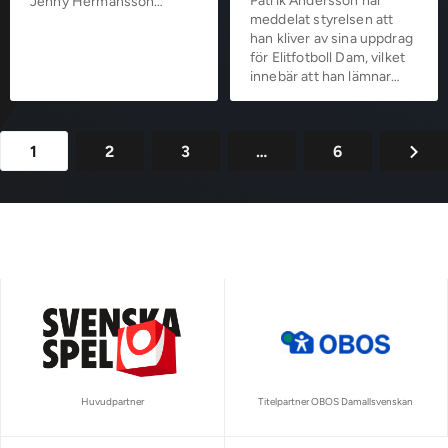
Patrik Andersson har
Jenny Hermansson…
meddelat styrelsen att
han kliver av sina uppdrag
för Elitfotboll Dam, vilket
innebär att han lämnar…
1
2
3
…
6
Huvudpartner
Titelpartner OBOS Damallsvenskan