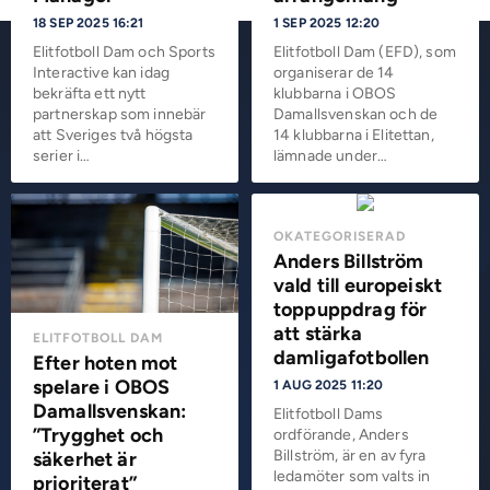
18 SEP 2025 16:21
1 SEP 2025 12:20
Elitfotboll Dam och Sports
Elitfotboll Dam (EFD), som
Interactive kan idag
organiserar de 14
bekräfta ett nytt
klubbarna i OBOS
partnerskap som innebär
Damallsvenskan och de
att Sveriges två högsta
14 klubbarna i Elitettan,
serier i…
lämnade under…
OKATEGORISERAD
Anders Billström
vald till europeiskt
toppuppdrag för
att stärka
ELITFOTBOLL DAM
damligafotbollen
Efter hoten mot
spelare i OBOS
1 AUG 2025 11:20
Damallsvenskan:
Elitfotboll Dams
”Trygghet och
ordförande, Anders
Billström, är en av fyra
säkerhet är
ledamöter som valts in
prioriterat”