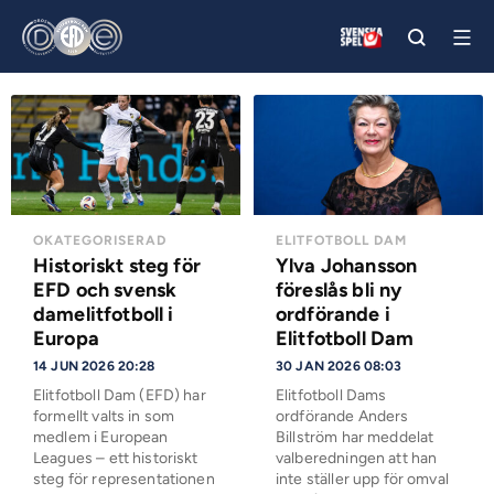
OKATEGORISERAD
ELITFOTBOLL DAM
Historiskt steg för
Ylva Johansson
EFD och svensk
föreslås bli ny
damelitfotboll i
ordförande i
Europa
Elitfotboll Dam
14 JUN 2026 20:28
30 JAN 2026 08:03
Elitfotboll Dam (EFD) har
Elitfotboll Dams
formellt valts in som
ordförande Anders
medlem i European
Billström har meddelat
Leagues – ett historiskt
valberedningen att han
steg för representationen
inte ställer upp för omval