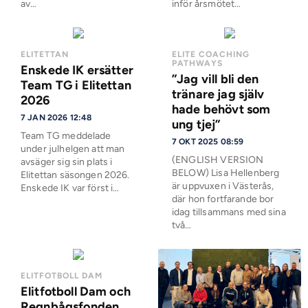
av…
inför årsmötet…
ELITETTAN
ELITE COACHING
PATHWAYS
Enskede IK ersätter
”Jag vill bli den
Team TG i Elitettan
tränare jag själv
2026
hade behövt som
7 JAN 2026 12:48
ung tjej”
Team TG meddelade
7 OKT 2025 08:59
under julhelgen att man
(ENGLISH VERSION
avsäger sig sin plats i
BELOW) Lisa Hellenberg
Elitettan säsongen 2026.
är uppvuxen i Västerås,
Enskede IK var först i…
där hon fortfarande bor
idag tillsammans med sina
två…
ELITFOTBOLL DAM
Elitfotboll Dam och
Regnbågsfonden