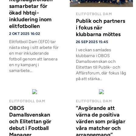
samarbetar för
ökad hbtqi-
ELITFOTBOLL DAM
inkludering inom
Publik och partners
elitfotbollen
i fokus när
klubbarna möttes
2 OKT 2025 16:02
Elitfotboll Dam (EFD) tar
26 SEP 2025 15:45
nästa steg i sitt arbete för
I veckan samlades
en mer inkluderande
klubbarna i OBOS
fotboll genom att lansera
Damallsvenskan och
en ny kampanj i
Elitettan till Publik- och
samarbete…
Affärsforum, där fokus låg
på att stärka…
ELITFOTBOLL DAM
ELITFOTBOLL DAM
OBOS
”Avgörande att
Damallsvenskan
värna de positiva
och Elitettan gör
värden som präglar
debut i Football
våra matcher och
Manager
arrangemang”