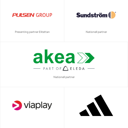
Presenting partner Elitettan
Nationell partner
Nationell partner