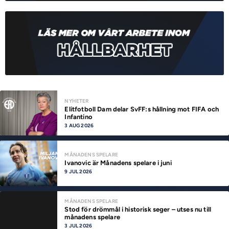
NYHETER
Elitfotboll Dam delar SvFF:s hållning mot FIFA och
Infantino
3 AUG 2026
MÅNADENS SPELARE
Ivanovic är Månadens spelare i juni
9 JUL 2026
MÅNADENS SPELARE
Stod för drömmål i historisk seger – utses nu till
månadens spelare
3 JUL 2026