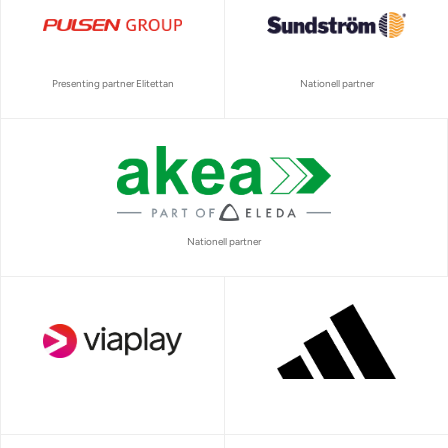
Presenting partner Elitettan
Nationell partner
Nationell partner