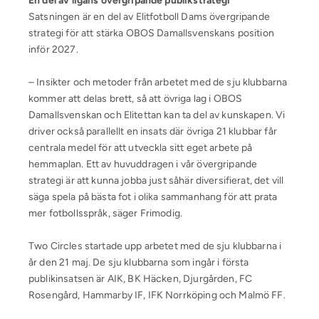
En del av ligans övergripande publikstrategi
Satsningen är en del av Elitfotboll Dams övergripande
strategi för att stärka OBOS Damallsvenskans position
inför 2027.
– Insikter och metoder från arbetet med de sju klubbarna
kommer att delas brett, så att övriga lag i OBOS
Damallsvenskan och Elitettan kan ta del av kunskapen. Vi
driver också parallellt en insats där övriga 21 klubbar får
centrala medel för att utveckla sitt eget arbete på
hemmaplan. Ett av huvuddragen i vår övergripande
strategi är att kunna jobba just såhär diversifierat, det vill
säga spela på bästa fot i olika sammanhang för att prata
mer fotbollsspråk, säger Frimodig.
Two Circles startade upp arbetet med de sju klubbarna i
år den 21 maj. De sju klubbarna som ingår i första
publikinsatsen är AIK, BK Häcken, Djurgården, FC
Rosengård, Hammarby IF, IFK Norrköping och Malmö FF.