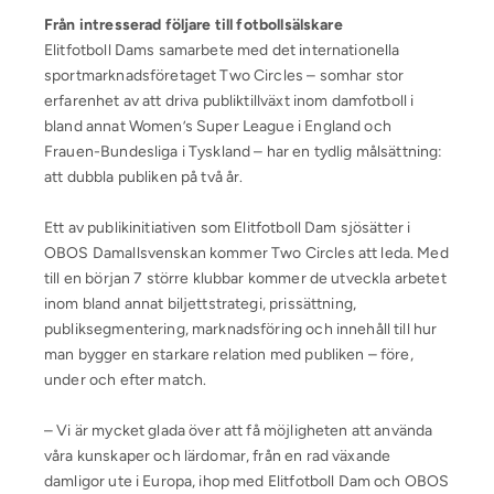
Från intresserad följare till fotbollsälskare
Elitfotboll Dams samarbete med det internationella
sportmarknadsföretaget Two Circles – somhar stor
erfarenhet av att driva publiktillväxt inom damfotboll i
bland annat Women’s Super League i England och
Frauen-Bundesliga i Tyskland – har en tydlig målsättning:
att dubbla publiken på två år.
Ett av publikinitiativen som Elitfotboll Dam sjösätter i
OBOS Damallsvenskan kommer Two Circles att leda. Med
till en början 7 större klubbar kommer de utveckla arbetet
inom bland annat biljettstrategi, prissättning,
publiksegmentering, marknadsföring och innehåll till hur
man bygger en starkare relation med publiken – före,
under och efter match.
– Vi är mycket glada över att få möjligheten att använda
våra kunskaper och lärdomar, från en rad växande
damligor ute i Europa, ihop med Elitfotboll Dam och OBOS