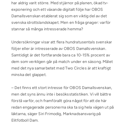
har aldrig varit större. Med stjärnor på planen, ökad tv-
exponering och ett växande digitalt följe har OBOS
Damallsvenskan etablerat sig som en viktig del av det
svenska idrottslandskapet. Men en fråga gnager: varför
stannar så många intresserade hemma?
Undersökningar visar att flera hundratusentals svenskar
följer eller är intresserade av OBOS Damallsvenskan.
Samtidigt är det fortfarande bara ca 10-15% procent av
dem som verkligen går på match under en säsong. Målet
med det nya samarbetet med Two Circles är att kraftigt
minska det glappet.
– Det finns ett stort intresse för OBOS Damallsvenskan,
men det syns ännu inte i besöksstatistiken. Vi vill bättre
förstå varför, och framförallt göra något för att de här
redan engagerade personerna ska ta sig hela vägen ut på
läktarna, säger Siri Frimodig, Marknadsansvarig på
Elitfotboll Dam.