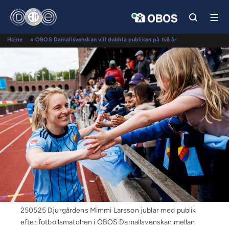
Home
»
OBOS Damallsvenskan vill dubbla publiken på två år
250525 Djurgårdens Mimmi Larsson jublar med publik
efter fotbollsmatchen i OBOS Damallsvenskan mellan