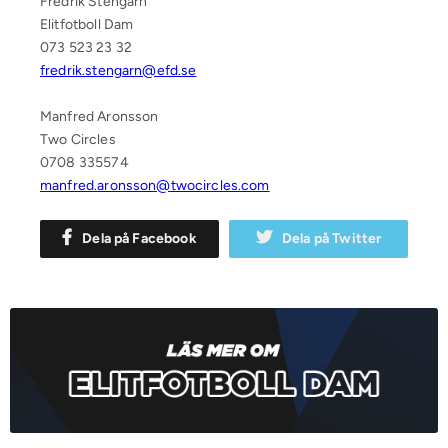
Fredrik Stengarn
Elitfotboll Dam
073 523 23 32
fredrik.stengarn@efd.se
Manfred Aronsson
Two Circles
0708 335574
manfred.aronsson@twocircles.com
Dela på Facebook
Dela på Twitter