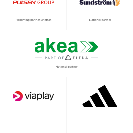
Presenting partner Elitettan
Nationell partner
Nationell partner