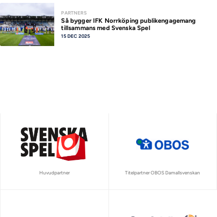
PARTNERS
Så bygger IFK Norrköping publikengagemang
tillsammans med Svenska Spel
15 DEC 2025
Huvudpartner
Titelpartner OBOS Damallsvenskan