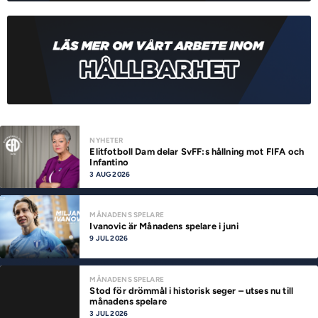
NYHETER
Elitfotboll Dam delar SvFF:s hållning mot FIFA och
Infantino
3 AUG 2026
MÅNADENS SPELARE
Ivanovic är Månadens spelare i juni
9 JUL 2026
MÅNADENS SPELARE
Stod för drömmål i historisk seger – utses nu till
månadens spelare
3 JUL 2026