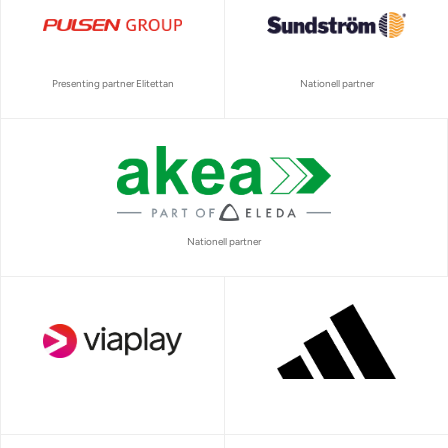
Presenting partner Elitettan
Nationell partner
Nationell partner