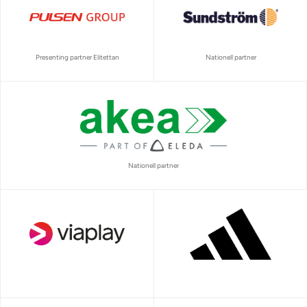
Presenting partner Elitettan
Nationell partner
Nationell partner