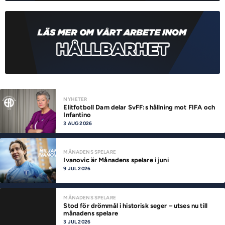
NYHETER
Elitfotboll Dam delar SvFF:s hållning mot FIFA och
Infantino
3 AUG 2026
MÅNADENS SPELARE
Ivanovic är Månadens spelare i juni
9 JUL 2026
MÅNADENS SPELARE
Stod för drömmål i historisk seger – utses nu till
månadens spelare
3 JUL 2026