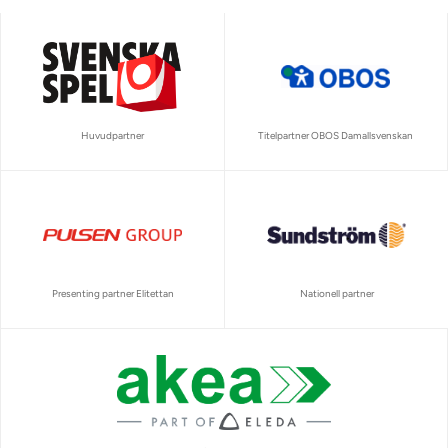
Huvudpartner
Titelpartner OBOS Damallsvenskan
Presenting partner Elitettan
Nationell partner