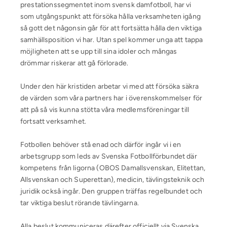
prestationssegmentet inom svensk damfotboll, har vi
som utgångspunkt att försöka hålla verksamheten igång
så gott det någonsin går för att fortsätta hålla den viktiga
samhällsposition vi har. Utan spel kommer unga att tappa
möjligheten att se upp till sina idoler och mångas
drömmar riskerar att gå förlorade.
Under den här kristiden arbetar vi med att försöka säkra
de värden som våra partners har i överenskommelser för
att på så vis kunna stötta våra medlemsföreningar till
fortsatt verksamhet.
Fotbollen behöver stå enad och därför ingår vi i en
arbetsgrupp som leds av Svenska Fotbollförbundet där
kompetens från ligorna (OBOS Damallsvenskan, Elitettan,
Allsvenskan och Superettan), medicin, tävlingsteknik och
juridik också ingår. Den gruppen träffas regelbundet och
tar viktiga beslut rörande tävlingarna.
Alla beslut kommuniceras därefter officiellt via Svenska