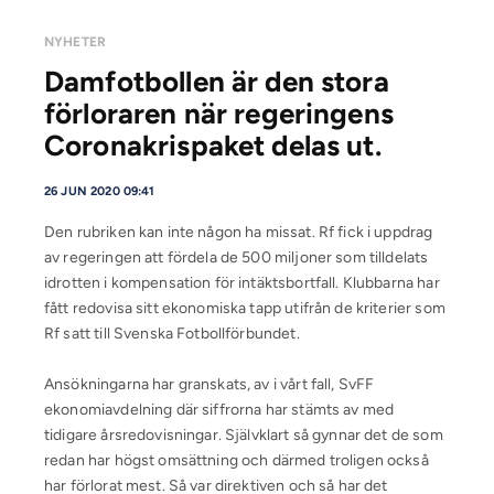
NYHETER
Damfotbollen är den stora
förloraren när regeringens
Coronakrispaket delas ut.
26 JUN 2020 09:41
Den rubriken kan inte någon ha missat. Rf fick i uppdrag
av regeringen att fördela de 500 miljoner som tilldelats
idrotten i kompensation för intäktsbortfall. Klubbarna har
fått redovisa sitt ekonomiska tapp utifrån de kriterier som
Rf satt till Svenska Fotbollförbundet.
Ansökningarna har granskats, av i vårt fall, SvFF
ekonomiavdelning där siffrorna har stämts av med
tidigare årsredovisningar. Självklart så gynnar det de som
redan har högst omsättning och därmed troligen också
har förlorat mest. Så var direktiven och så har det