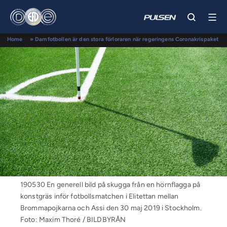
Home
»
Damfotbollen är den stora förloraren när regeringens Coronakrispaket
delas ut.
190530 En generell bild på skugga från en hörnflagga på
konstgräs inför fotbollsmatchen i Elitettan mellan
Brommapojkarna och Assi den 30 maj 2019 i Stockholm.
Foto: Maxim Thoré / BILDBYRÅN