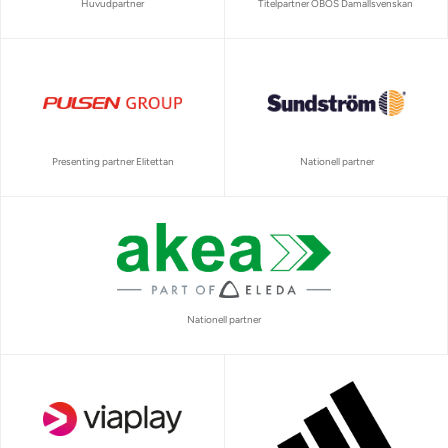
Huvudpartner
Titelpartner OBOS Damallsvenskan
Presenting partner Elitettan
Nationell partner
Nationell partner