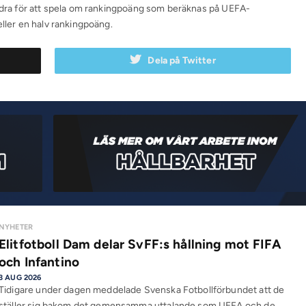
andra för att spela om rankingpoäng som beräknas på UEFA-
eller en halv rankingpoäng.
Dela på Twitter
NYHETER
Elitfotboll Dam delar SvFF:s hållning mot FIFA
och Infantino
3 AUG 2026
Tidigare under dagen meddelade Svenska Fotbollförbundet att de
ställer sig bakom det gemensamma uttalande som UEFA och de