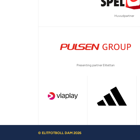
Huvudpartner
Presenting partner Elitettan
© ELITFOTBOLL DAM 2026