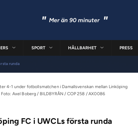
"
"
Mer än 90 minuter
ERS
SPORT
HÅLLBARHET
PRESS
örsta runda
ter 4-1 under fotbollsmatchen i Damallsvenskan mellan Linköping
g. Foto: Axel Boberg / BILDBYRÅN / COP 258 / AX0086
köping FC i UWCLs första runda