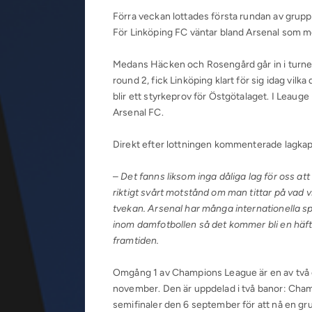
Förra veckan lottades första rundan av gru
För Linköping FC väntar bland Arsenal som m
Medans Häcken och Rosengård går in i turner
round 2, fick Linköping klart för sig idag vilk
blir ett styrkeprov för Östgötalaget. I Leauge
Arsenal FC.
Direkt efter lottningen kommenterade lagkap
–
Det fanns liksom inga dåliga lag för oss att
riktigt svårt motstånd om man tittar på vad vi 
tvekan. Arsenal har många internationella sp
inom damfotbollen så det kommer bli en häft
framtiden.
Omgång 1 av Champions League är en av två 
november. Den är uppdelad i två banor: Cha
semifinaler den 6 september för att nå en g