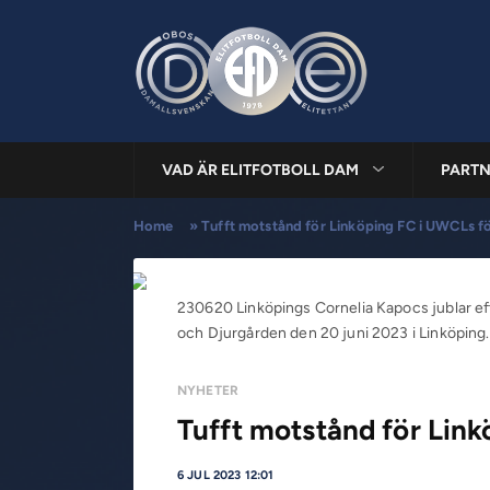
VAD ÄR ELITFOTBOLL DAM
PARTN
Home
»
Tufft motstånd för Linköping FC i UWCLs f
230620 Linköpings Cornelia Kapocs jublar ef
och Djurgården den 20 juni 2023 i Linköpin
NYHETER
Tufft motstånd för Lin
6 JUL 2023 12:01