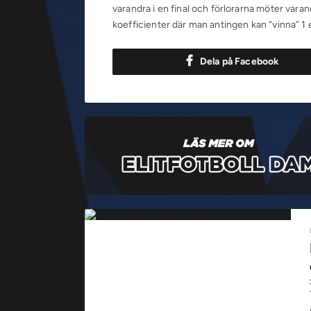
varandra i en final och förlorarna möter var
koefficienter där man antingen kan “vinna” 1 
Dela på Facebook