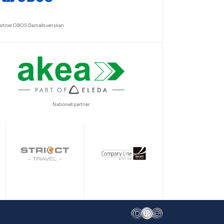
partner OBOS Damallsvenskan
Nationell partner