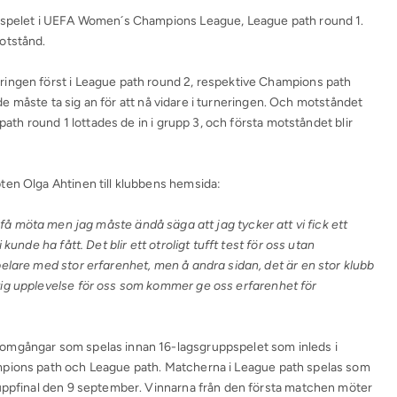
ppspelet i UEFA Women´s Champions League, League path round 1.
otstånd.
ingen först i League path round 2, respektive Champions path
a de måste ta sig an för att nå vidare i turneringen. Och motståndet
 path round 1 lottades de in i grupp 3, och första motståndet blir
ten Olga Ahtinen till klubbens hemsida:
 få möta men jag måste ändå säga att jag tycker att vi fick ett
kunde ha fått. Det blir ett otroligt tufft test för oss utan
elare med stor erfarenhet, men å andra sidan, det är en stor klubb
ig upplevelse för oss som kommer ge oss erfarenhet för
omgångar som spelas innan 16-lagsgruppspelet som inleds i
mpions path och League path. Matcherna i League path spelas som
ruppfinal den 9 september. Vinnarna från den första matchen möter