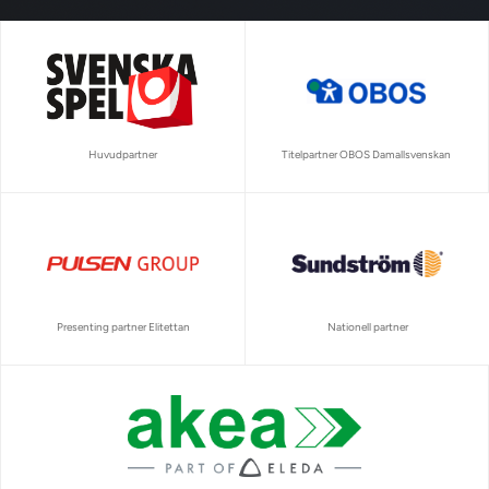
Huvudpartner
Titelpartner OBOS Damallsvenskan
Presenting partner Elitettan
Nationell partner