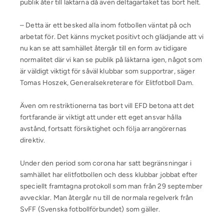
publik åter till läktarna då även deltagartaket tas bort helt.
– Detta är ett besked alla inom fotbollen väntat på och
arbetat för. Det känns mycket positivt och glädjande att vi
nu kan se att samhället återgår till en form av tidigare
normalitet där vi kan se publik på läktarna igen, något som
är väldigt viktigt för såväl klubbar som supportrar, säger
Tomas Hoszek, Generalsekreterare för Elitfotboll Dam.
Även om restriktionerna tas bort vill EFD betona att det
fortfarande är viktigt att under ett eget ansvar hålla
avstånd, fortsatt försiktighet och följa arrangörernas
direktiv.
Under den period som corona har satt begränsningar i
samhället har elitfotbollen och dess klubbar jobbat efter
speciellt framtagna protokoll som man från 29 september
avvecklar. Man återgår nu till de normala regelverk från
SvFF (Svenska fotbollförbundet) som gäller.