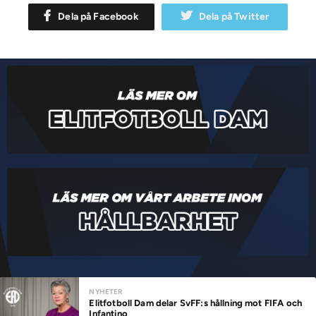
Dela på Facebook
Dela på Twitter
NYHETER
Elitfotboll Dam delar SvFF:s hållning mot FIFA och
Infantino