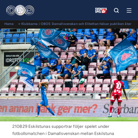
Home
»
Klubbarna i OBOS Damallsvenskan och Elitettan hälsar publiken åter
till läktarna när restriktioner tas bort
210829 Eskilstunas supportrar följer spelet under
fotbollsmatchen i Damallsvenskan mellan Eskilstuna