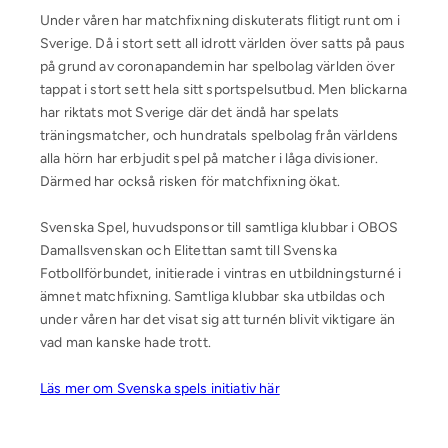
Under våren har matchfixning diskuterats flitigt runt om i
Sverige. Då i stort sett all idrott världen över satts på paus
på grund av coronapandemin har spelbolag världen över
tappat i stort sett hela sitt sportspelsutbud. Men blickarna
har riktats mot Sverige där det ändå har spelats
träningsmatcher, och hundratals spelbolag från världens
alla hörn har erbjudit spel på matcher i låga divisioner.
Därmed har också risken för matchfixning ökat.
Svenska Spel, huvudsponsor till samtliga klubbar i OBOS
Damallsvenskan och Elitettan samt till Svenska
Fotbollförbundet, initierade i vintras en utbildningsturné i
ämnet matchfixning. Samtliga klubbar ska utbildas och
under våren har det visat sig att turnén blivit viktigare än
vad man kanske hade trott.
Läs mer om Svenska spels initiativ här