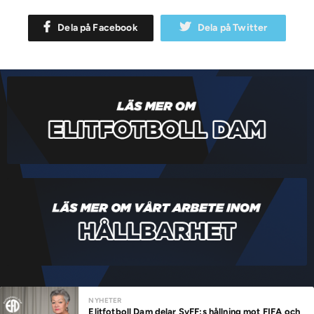
Dela på Facebook
Dela på Twitter
NYHETER
Elitfotboll Dam delar SvFF:s hållning mot FIFA och