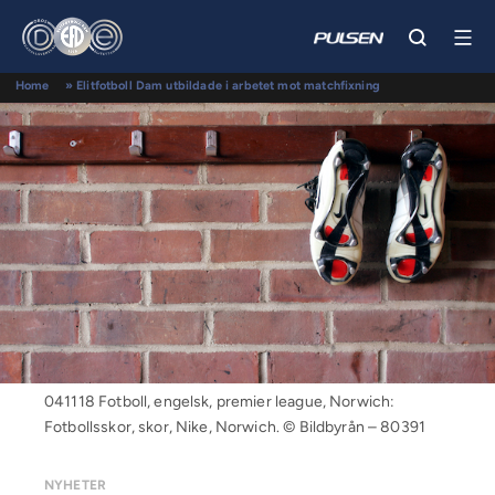
Home
»
Elitfotboll Dam utbildade i arbetet mot matchfixning
041118 Fotboll, engelsk, premier league, Norwich:
Fotbollsskor, skor, Nike, Norwich. © Bildbyrån – 80391
NYHETER