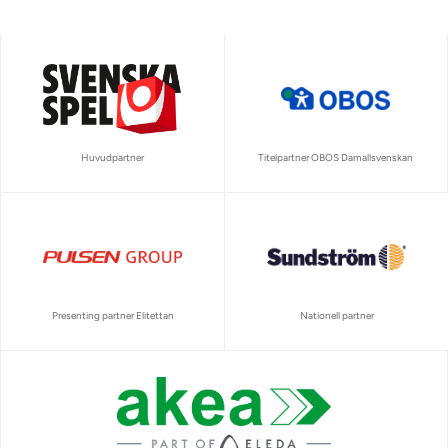
Huvudpartner
Titelpartner OBOS Damallsvenskan
Presenting partner Elitettan
Nationell partner