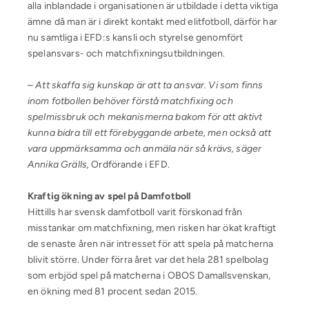
alla inblandade i organisationen är utbildade i detta viktiga
ämne då man är i direkt kontakt med elitfotboll, därför har
nu samtliga i EFD:s kansli och styrelse genomfört
spelansvars- och matchfixningsutbildningen.
–
Att skaffa sig kunskap är att ta ansvar. Vi som finns
inom fotbollen behöver förstå matchfixing och
spelmissbruk och mekanismerna bakom för att aktivt
kunna bidra till ett förebyggande arbete, men också att
vara uppmärksamma och anmäla när så krävs, säger
Annika Grälls,
Ordförande i EFD.
Kraftig ökning av spel på Damfotboll
Hittills har svensk damfotboll varit förskonad från
misstankar om matchfixning, men risken har ökat kraftigt
de senaste åren när intresset för att spela på matcherna
blivit större. Under förra året var det hela 281 spelbolag
som erbjöd spel på matcherna i OBOS Damallsvenskan,
en ökning med 81 procent sedan 2015.