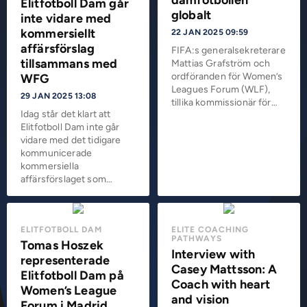
damfotbollen
Elitfotboll Dam går
globalt
inte vidare med
kommersiellt
22 JAN 2025 09:59
affärsförslag
FIFA:s generalsekreterare
tillsammans med
Mattias Grafström och
ordföranden för Women’s
WFG
Leagues Forum (WLF),
29 JAN 2025 13:08
tillika kommissionär för…
Idag står det klart att
Elitfotboll Dam inte går
vidare med det tidigare
kommunicerade
kommersiella
affärsförslaget som…
ELITFOTBOLL DAM
ELITE COACHING
PATHWAYS
Tomas Hoszek
Interview with
representerade
Casey Mattsson: A
Elitfotboll Dam på
Coach with heart
Women’s League
and vision
Forum i Madrid