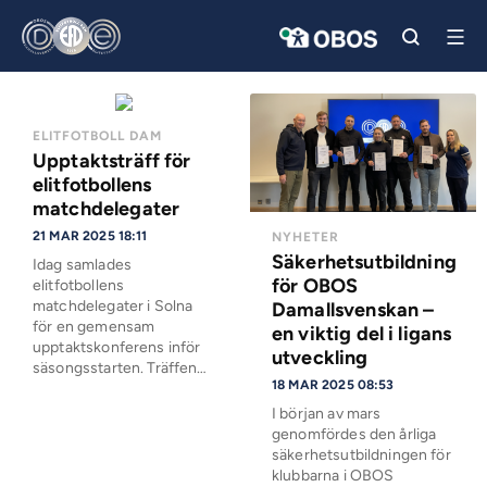
ELITFOTBOLL DAM
Upptaktsträff för
elitfotbollens
matchdelegater
21 MAR 2025 18:11
NYHETER
Säkerhetsutbildning
Idag samlades
för OBOS
elitfotbollens
matchdelegater i Solna
Damallsvenskan –
för en gemensam
en viktig del i ligans
upptaktskonferens inför
utveckling
säsongsstarten. Träffen…
18 MAR 2025 08:53
I början av mars
genomfördes den årliga
säkerhetsutbildningen för
klubbarna i OBOS