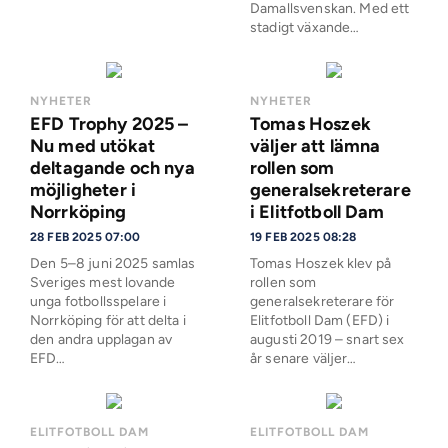
Damallsvenskan. Med ett
stadigt växande…
NYHETER
NYHETER
EFD Trophy 2025 –
Tomas Hoszek
Nu med utökat
väljer att lämna
deltagande och nya
rollen som
möjligheter i
generalsekreterare
Norrköping
i Elitfotboll Dam
28 FEB 2025 07:00
19 FEB 2025 08:28
Den 5–8 juni 2025 samlas
Tomas Hoszek klev på
Sveriges mest lovande
rollen som
unga fotbollsspelare i
generalsekreterare för
Norrköping för att delta i
Elitfotboll Dam (EFD) i
den andra upplagan av
augusti 2019 – snart sex
EFD…
år senare väljer…
ELITFOTBOLL DAM
ELITFOTBOLL DAM