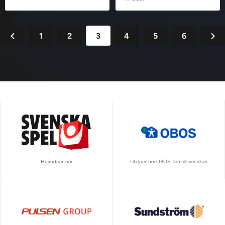
1
2
3
4
5
6
Huvudpartner
Titelpartner OBOS Damallsvenskan