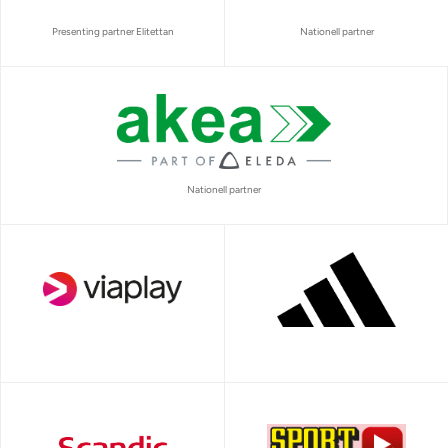
Presenting partner Elitettan
Nationell partner
Nationell partner