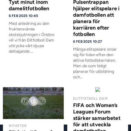
Tyst minut inom
Pulsentrappan
damelitfotbollen
hjälper elitspelare i
damfotbollen att
6 FEB 2025 10:45
planera för
Med anledning av den
karriären efter
fruktansvärda
fotbollen
skolskjutningen i Örebro
vill vi från Elitfotboll Dam
6 FEB 2025 10:27
uttrycka vårt djupa
Många elitspelare oroar
deltagande.…
sig för tiden efter den
aktiva fotbollskarriären.
Men de som tidigt
planerar för utbildning
och…
ELITFOTBOLL DAM
FIFA och Women’s
Leagues Forum
stärker samarbetet
för att utveckla
NYHETER