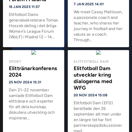
7 JAN 2025 14:01
16 JAN 2025 11:57
We meet Casey Mattsson,
Elitfotboll Dams
a passionate coach and
generalsekreterare Tomas
teacher, who shares her
Hoszek deltog i det årliga
journey in football and her
Women’s League Forum
values as a coach.
(WoLF) i Madrid 12 – 14…
Through…
SPORT
ELITFOTBOLL DAM
Elittränarkonferens
Elitfotboll Dam
2024
utvecklar kring
dialogerna med
25 NOV 2024 15:31
WFG
Den 21–22 november
samlade Elitfotboll Dam
20 NOV 2024 15:08
elittränare och experter
Elitfotboll Dam (EFD)
för att dela kunskap,
berättade den 26
diskutera utveckling och
september att man under
inspireras…
en längre tid har fört
partnerskapsdiskussioner
med…