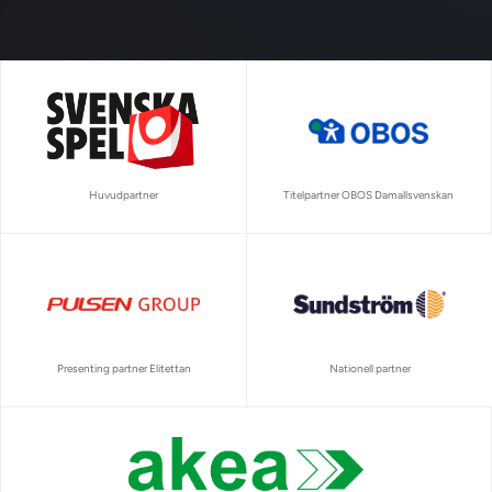
Huvudpartner
Titelpartner OBOS Damallsvenskan
Presenting partner Elitettan
Nationell partner