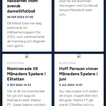
hållbarhet inom
stod för ett drömmål i
svensk
storsegern mot Sundsvall
senast.Matilda Kristell
damelitfotboll
och…
26 SEP 2024 07:00
Elitfotboll Dam har idag
publicerat sin
Hållbarhetsrapport för
2023, som sammanfattar
de framsteg och åtgärder
som gjorts…
ELITETTAN
ELITETTAN
Nominerade till
Hoff Persson vinner
Månadens Spelare i
Månadens Spelare i
Elitettan
juni
4 SEP 2024 14:53
5 JUL 2024 13:01
Här är de tre nominerade
Sju raka segrar och sedan
för juli och augusti.
ett kryss i toppmötet mot
Matilda Kristell, Malmö
Alingsås. Malmö FF går
FF: Ligger bakom mycket i
starkt i Elitettan och nu