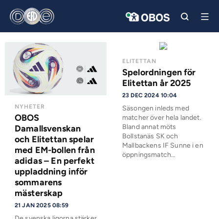
ELITETTAN
Spelordningen för
Elitettan år 2025
23 DEC 2024 10:04
NYHETER
Säsongen inleds med
OBOS
matcher över hela landet.
Bland annat möts
Damallsvenskan
Bollstanäs SK och
och Elitettan spelar
Mallbackens IF Sunne i en
med EM-bollen från
öppningsmatch…
adidas – En perfekt
uppladdning inför
sommarens
mästerskap
21 JAN 2025 08:59
De svenska ligorna stärker