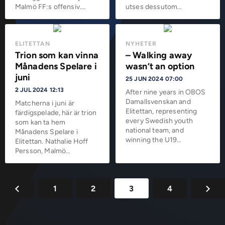
Malmö FF:s offensiv.…
utses dessutom…
ELITETTAN
NYHETER
Trion som kan vinna
– Walking away
Månadens Spelare i
wasn’t an option
juni
25 JUN 2024 07:00
2 JUL 2024 12:13
After nine years in OBOS
Damallsvenskan and
Matcherna i juni är
Elitettan, representing
färdigspelade, här är trion
every Swedish youth
som kan ta hem
national team, and
Månadens Spelare i
winning the U19…
Elitettan. Nathalie Hoff
Persson, Malmö…
1
2
3
4