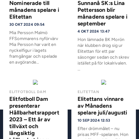
Nominerade till
Sunnanå SK:s Lina
månadens spelare i
Pettersson blir
Elitettan
månadens spelare i
september
30 OKT 2024 09:54
4 OKT 2024 13:47
Mia Persson Malmö
FFSommarens nyförvärv
Hon lämnade BK Morön
Mia Persson har varit en
när klubben drog sig ur
nyckelfigur i lagets
Elitettan för ett par
framgångar och spelade
säsonger sedan och skrev
en avgörande…
istället på för lokalrivalen.
…
ELITFOTBOLL DAM
ELITETTAN
Elitfotboll Dam
Elitettans vinnare
presenterar
av Månadens
Hållbarhetsrapport
spelare juli/augusti
2023 – Ett år av
10 SEP 2024 12:53
tillväxt och
Efter drömmålet – nu
långsiktig
prisas MFF-spelaren. Hon