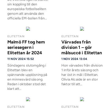
sin koppling till den
europeiska fotbollseliten
genom att använda den
officiella EM-bollen från…
ELITETTAN
ELITETTAN
Malmö FF tog hem
Värvades från
seriesegern i
division 1 – gör
Elitettan år 2024
målsuccé i Elitettan
11 NOV 2024 15:52
1 NOV 2024 13:04
Söndagens slutomgång i
Hon värvades från division
Elitettan blev en
1 inför årets säsong och
spännande upplösning på
har öst in mål i Elitettan.
en minnesvärd säsong.
Olivia Alcaide är en stor
Redan i oktober stod det
faktor till att…
klart att…
ELITETTAN
ELITETTAN