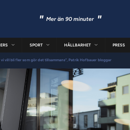
"
"
Mer än 90 minuter
ERS
SPORT
HÅLLBARHET
PRESS
vi vill bli fler som gör det tillsammans”, Patrik Hofbauer bloggar