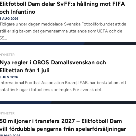
Elitfotboll Dam delar SvFF:s hållning mot FIFA
och Infantino
3 AUG 2026
Tidigare under dagen meddelade Svenska Fotbollförbundet att de
ställer sig bakom det gemensamma uttalande som UEFA och de
55…
NYHETER
Nya regler i OBOS Damallsvenskan och
Elitettan från 1 juli
9 JUN 2026
International Football Association Board, IFAB, har beslutat om ett
antal ändringar i fotbollens spelregler. För svensk del…
NYHETER
50 miljoner i transfers 2027 – Elitfotboll Dam
vill fördubbla pengarna från spelarförsäljningar
18 MAR 2026