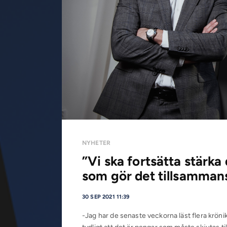
NYHETER
”Vi ska fortsätta stärka 
som gör det tillsamman
30 SEP 2021 11:39
-Jag har de senaste veckorna läst flera kröni