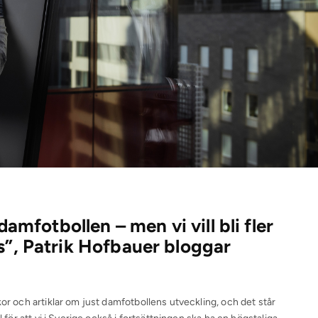
damfotbollen – men vi vill bli fler
s”, Patrik Hofbauer bloggar
kor och artiklar om just damfotbollens utveckling, och det står