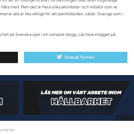
l för att vi i Sverige också i fortsättningen ska ha en högstaliga
hålla med. Men det är flera olika aktiviteter och initiativ som är
menar alla är lika viktiga för att damfotbollen, såväl i Sverige som i
hef på Svenska spel i sin senaste blogg. Läs hela inlägget på
Dela på Twitter
NYHETER