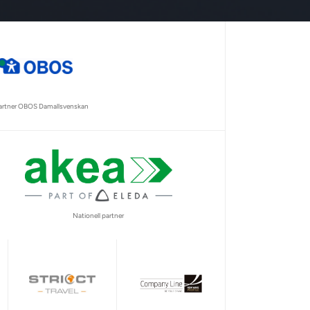
partner OBOS Damallsvenskan
Nationell partner