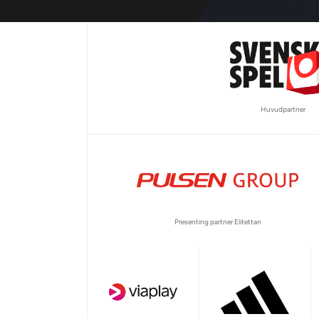
Huvudpartner
Presenting partner Elitettan