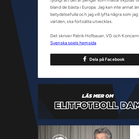
tydligt att det är pengar som måste skjutas til
bland de bästa i Europa. Jag kan inte annat än 
betydelsefulla och jag vill lyfta några som jag 
världen, ska fortsätta utvecklas.
Det skriver Patrik Hofbauer, VD och Koncernc
Svenska spels hemsida
Dela på Facebook