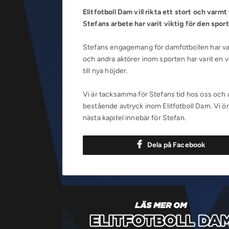
Elitfotboll Dam vill rikta ett stort och varm
Stefans arbete har varit viktig för den spo
Stefans engagemang för damfotbollen har vari
och andra aktörer inom sporten har varit en v
till nya höjder.
Vi är tacksamma för Stefans tid hos oss och 
bestående avtryck inom Elitfotboll Dam. Vi ö
nästa kapitel innebär för Stefan.
Dela på Facebook