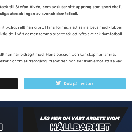
t tack till Stefan Alvén, som avslutar sitt uppdrag som sportchef.
rtsliga utvecklingen av svensk damfotboll.
t tydligt i allt han gjort. Hans förmåga att samarbeta med klubbar
iktig del i vårt gemensamma arbete för att lyfta svensk damfotboll
allt han har bidragit med. Hans passion och kunskap har lämnat
nskar honom all framgång i framtiden och ser fram emot att se vad
Dela på Twitter