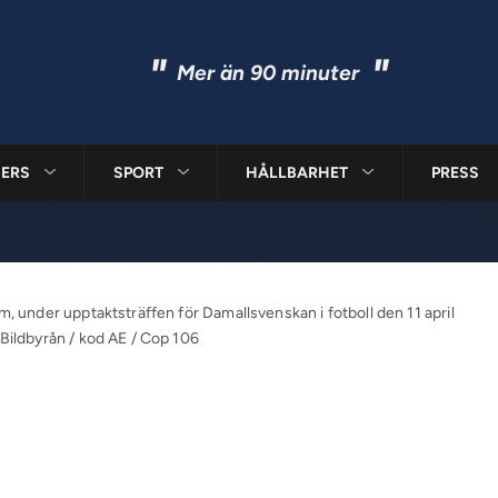
"
"
Mer än 90 minuter
ERS
SPORT
HÅLLBARHET
PRESS
m, under upptaktsträffen för Damallsvenskan i fotboll den 11 april
 Bildbyrån / kod AE / Cop 106