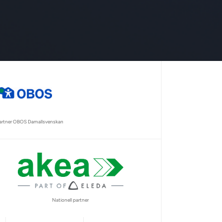
partner OBOS Damallsvenskan
Nationell partner