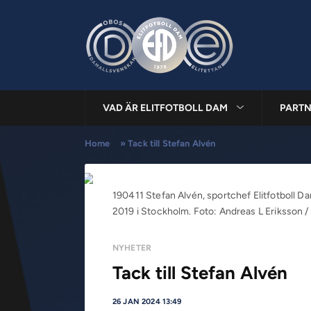
VAD ÄR ELITFOTBOLL DAM
PARTN
Home
»
Tack till Stefan Alvén
190411 Stefan Alvén, sportchef Elitfotboll Da
2019 i Stockholm. Foto: Andreas L Eriksson /
NYHETER
Tack till Stefan Alvén
26 JAN 2024 13:49