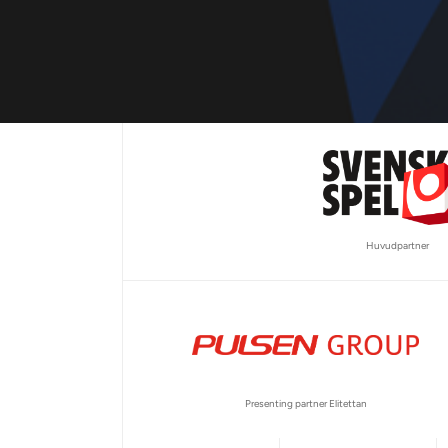
Huvudpartner
Presenting partner Elitettan