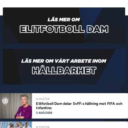
NYHETER
Elitfotboll Dam delar SvFF:s hållning mot FIFA och
Infantino
3 AUG 2026
NYHETER