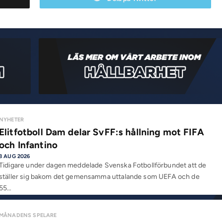
NYHETER
Elitfotboll Dam delar SvFF:s hållning mot FIFA
och Infantino
3 AUG 2026
Tidigare under dagen meddelade Svenska Fotbollförbundet att de
ställer sig bakom det gemensamma uttalande som UEFA och de
55…
MÅNADENS SPELARE