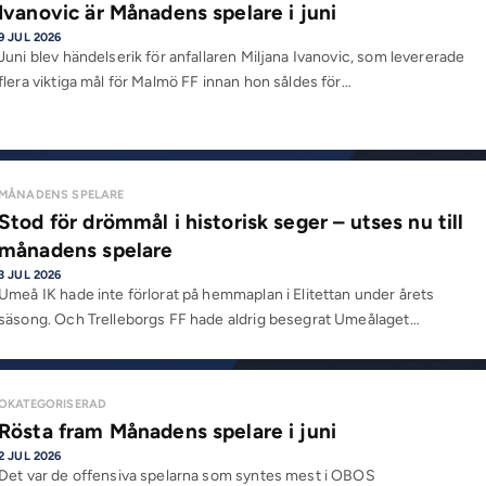
Ivanovic är Månadens spelare i juni
9 JUL 2026
Juni blev händelserik för anfallaren Miljana Ivanovic, som levererade
flera viktiga mål för Malmö FF innan hon såldes för…
MÅNADENS SPELARE
Stod för drömmål i historisk seger – utses nu till
månadens spelare
3 JUL 2026
Umeå IK hade inte förlorat på hemmaplan i Elitettan under årets
säsong. Och Trelleborgs FF hade aldrig besegrat Umeålaget…
OKATEGORISERAD
Rösta fram Månadens spelare i juni
2 JUL 2026
Det var de offensiva spelarna som syntes mest i OBOS