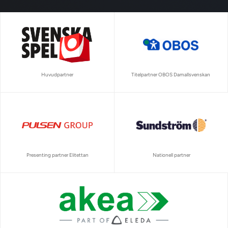
Huvudpartner
Titelpartner OBOS Damallsvenskan
Presenting partner Elitettan
Nationell partner