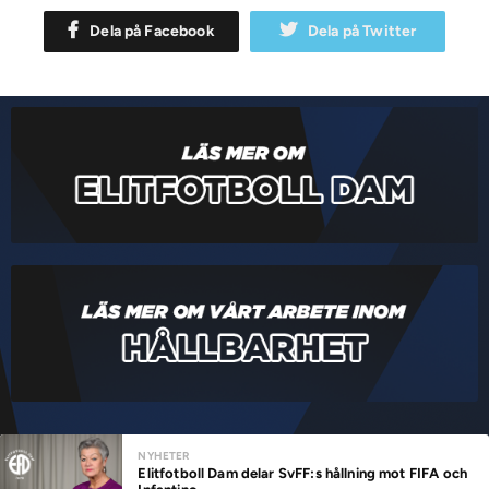
Dela på Facebook
Dela på Twitter
NYHETER
Elitfotboll Dam delar SvFF:s hållning mot FIFA och