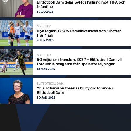
Elitfotboll Dam delar SvFF:s hållning mot FIFA och
Infantino
3 AUG 2026
NYHETER
Nya regler i OBOS Damallsvenskan och Elitettan
från 1 juli
9 JUN 2026
NYHETER
50 miljoner i transfers 2027 – Elitfotboll Dam vill
fördubbla pengarna från spelarförsäljningar
18 MAR 2026
ELITFOTBOLL DAM
Ylva Johansson föreslås bli ny ordförande i
Elitfotboll Dam
30 JAN 2026