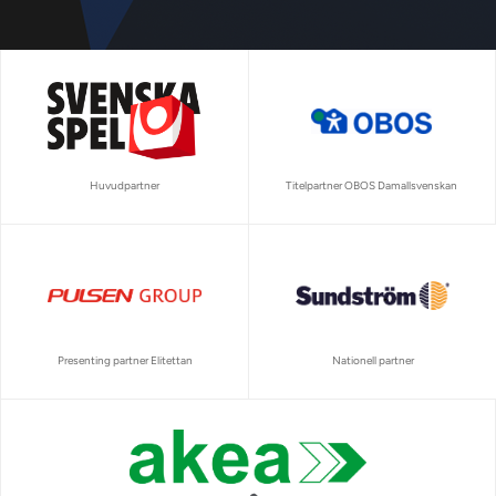
Huvudpartner
Titelpartner OBOS Damallsvenskan
Presenting partner Elitettan
Nationell partner