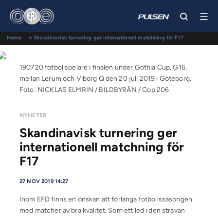
Home
»
Skandinavisk turnering ger internationell matchning för F17
190720 fotbollspelare i finalen under Gothia Cup, G16,
mellan Lerum och Viborg Q den 20 juli 2019 i Göteborg.
Foto: NICKLAS ELMRIN / BILDBYRÅN / Cop 206
NYHETER
Skandinavisk turnering ger
internationell matchning för
F17
27 NOV 2019 14:27
Inom EFD finns en önskan att förlänga fotbollssäsongen
med matcher av bra kvalitet. Som ett led i den strävan