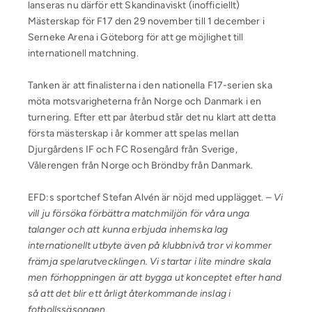
lanseras nu därför ett Skandinaviskt (inofficiellt)
Mästerskap för F17 den 29 november till 1 december i
Serneke Arena i Göteborg för att ge möjlighet till
internationell matchning.
Tanken är att finalisterna i den nationella F17-serien ska
möta motsvarigheterna från Norge och Danmark i en
turnering. Efter ett par återbud står det nu klart att detta
första mästerskap i år kommer att spelas mellan
Djurgårdens IF och FC Rosengård från Sverige,
Vålerengen från Norge och Bröndby från Danmark.
EFD:s sportchef Stefan Alvén är nöjd med upplägget. –
Vi
vill ju försöka förbättra matchmiljön för våra unga
talanger och att kunna erbjuda inhemska lag
internationellt utbyte även på klubbnivå tror vi kommer
främja spelarutvecklingen. Vi startar i lite mindre skala
men förhoppningen är att bygga ut konceptet efter hand
så att det blir ett årligt återkommande inslag i
fotbollssäsongen.