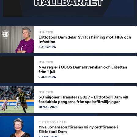
NYHETER
Elitfotboll Dam delar SvFF:s hållning mot FIFA och
Infantino
3 AUG 2026
NYHETER
Nya regler i OBOS Damallsvenskan och Elitettan
från 1 juli
9 JUN 2026
NYHETER
50 miljoner i transfers 2027 – Elitfotboll Dam vill
fördubbla pengarna från spelarförsäljningar
18 MAR 2026
ELITFOTBOLL DAM
Ylva Johansson föreslås bli ny ordförande i
Elitfotboll Dam
30 JAN 2026