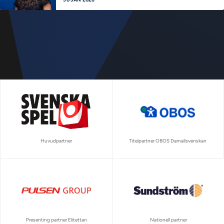
Huvudpartner
Titelpartner OBOS Damallsvenskan
Presenting partner Elitettan
Nationell partner