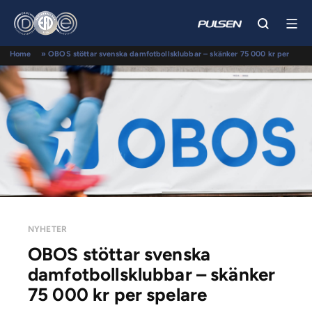
Home
»
OBOS stöttar svenska damfotbollsklubbar – skänker 75 000 kr per
spelare
NYHETER
OBOS stöttar svenska
damfotbollsklubbar – skänker
75 000 kr per spelare