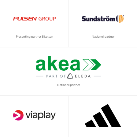
Presenting partner Elitettan
Nationell partner
Nationell partner