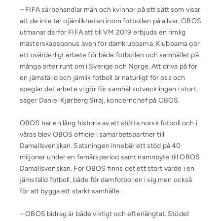
– FIFA särbehandlar män och kvinnor på ett sätt som visar
att de inte tar ojämlikheten inom fotbollen på allvar. OBOS
utmanar därför FIFA att till VM 2019 erbjuda en rimlig
mästerskapsbonus även för damklubbarna. Klubbarna gör
ett ovärderligt arbete för både fotbollen och samhället på
många orter runt om i Sverige och Norge. Att driva på för
en jämställd och jämlik fotboll är naturligt för oss och
speglar det arbete vi gör för samhällsutvecklingen i stort,
säger Daniel Kjørberg Siraj, koncernchef på OBOS.
OBOS har en lång historia av att stötta norsk fotboll och i
våras blev OBOS officiell samarbetspartner till
Damallsvenskan. Satsningen innebär ett stöd på 40
miljoner under en femårsperiod samt namnbyte till OBOS
Damallsvenskan. För OBOS finns det ett stort värde i en
jämställd fotboll, både för damfotbollen i sig men också
för att bygga ett starkt samhälle.
– OBOS bidrag är både viktigt och efterlängtat. Stödet