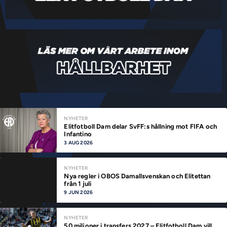
NYHETER
Elitfotboll Dam delar SvFF:s hållning mot FIFA och
Infantino
3 AUG 2026
NYHETER
Nya regler i OBOS Damallsvenskan och Elitettan
från 1 juli
9 JUN 2026
NYHETER
50 miljoner i transfers 2027 – Elitfotboll Dam vill