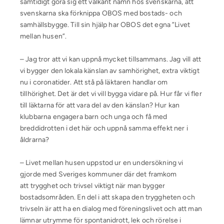
samtidigt göra sig ett välkänt namn hos svenskarna, att
svenskarna ska förknippa OBOS med bostads- och
samhällsbygge. Till sin hjälp har OBOS det egna ”Livet
mellan husen”.
– Jag tror att vi kan uppnå mycket tillsammans. Jag vill att
vi bygger den lokala känslan av samhörighet, extra viktigt
nu i coronatider. Att stå på läktaren handlar om
tillhörighet. Det är det vi vill bygga vidare på. Hur får vi fler
till läktarna för att vara del av den känslan? Hur kan
klubbarna engagera barn och unga och få med
breddidrotten i det här och uppnå samma effekt ner i
åldrarna?
– Livet mellan husen uppstod ur en undersökning vi
gjorde med Sveriges kommuner där det framkom
att trygghet och trivsel viktigt när man bygger
bostadsområden. En del i att skapa den tryggheten och
trivseln är att ha en dialog med föreningslivet och att man
lämnar utrymme för spontanidrott, lek och rörelse i