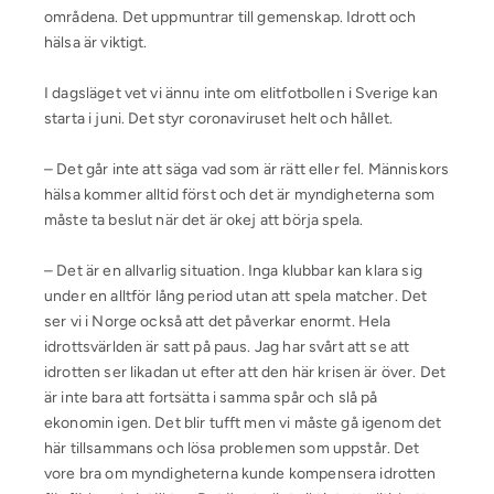
områdena. Det uppmuntrar till gemenskap. Idrott och
hälsa är viktigt.
I dagsläget vet vi ännu inte om elitfotbollen i Sverige kan
starta i juni. Det styr coronaviruset helt och hållet.
– Det går inte att säga vad som är rätt eller fel. Människors
hälsa kommer alltid först och det är myndigheterna som
måste ta beslut när det är okej att börja spela.
– Det är en allvarlig situation. Inga klubbar kan klara sig
under en alltför lång period utan att spela matcher. Det
ser vi i Norge också att det påverkar enormt. Hela
idrottsvärlden är satt på paus. Jag har svårt att se att
idrotten ser likadan ut efter att den här krisen är över. Det
är inte bara att fortsätta i samma spår och slå på
ekonomin igen. Det blir tufft men vi måste gå igenom det
här tillsammans och lösa problemen som uppstår. Det
vore bra om myndigheterna kunde kompensera idrotten