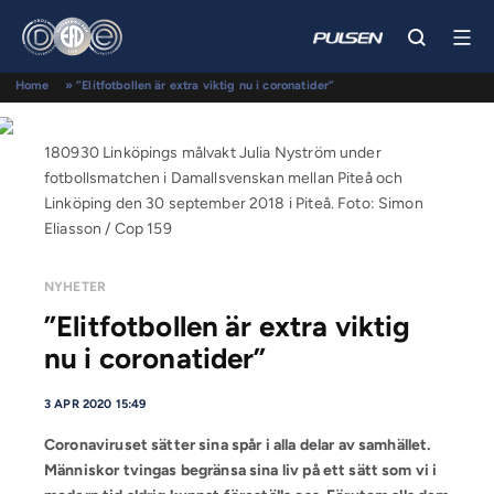
Home
»
”Elitfotbollen är extra viktig nu i coronatider”
180930 Linköpings målvakt Julia Nyström under
fotbollsmatchen i Damallsvenskan mellan Piteå och
Linköping den 30 september 2018 i Piteå. Foto: Simon
Eliasson / Cop 159
NYHETER
”Elitfotbollen är extra viktig
nu i coronatider”
3 APR 2020 15:49
Coronaviruset sätter sina spår i alla delar av samhället.
Människor tvingas begränsa sina liv på ett sätt som vi i