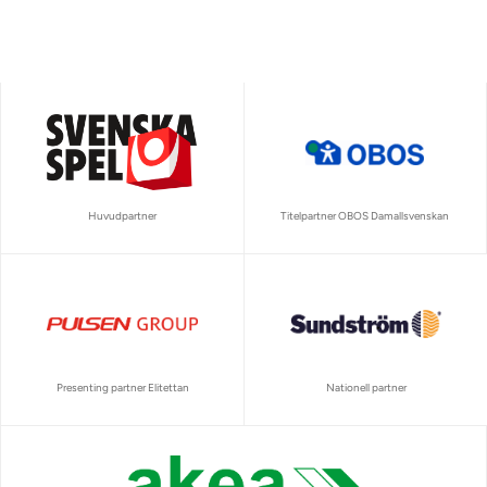
Huvudpartner
Titelpartner OBOS Damallsvenskan
Presenting partner Elitettan
Nationell partner