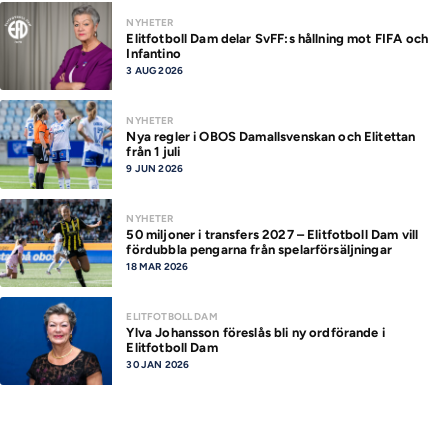
NYHETER
Elitfotboll Dam delar SvFF:s hållning mot FIFA och
Infantino
3 AUG 2026
NYHETER
Nya regler i OBOS Damallsvenskan och Elitettan
från 1 juli
9 JUN 2026
NYHETER
50 miljoner i transfers 2027 – Elitfotboll Dam vill
fördubbla pengarna från spelarförsäljningar
18 MAR 2026
ELITFOTBOLL DAM
Ylva Johansson föreslås bli ny ordförande i
Elitfotboll Dam
30 JAN 2026