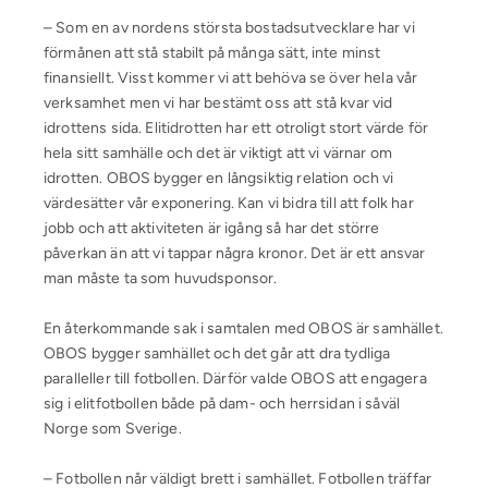
– Som en av nordens största bostadsutvecklare har vi
förmånen att stå stabilt på många sätt, inte minst
finansiellt. Visst kommer vi att behöva se över hela vår
verksamhet men vi har bestämt oss att stå kvar vid
idrottens sida. Elitidrotten har ett otroligt stort värde för
hela sitt samhälle och det är viktigt att vi värnar om
idrotten. OBOS bygger en långsiktig relation och vi
värdesätter vår exponering. Kan vi bidra till att folk har
jobb och att aktiviteten är igång så har det större
påverkan än att vi tappar några kronor. Det är ett ansvar
man måste ta som huvudsponsor.
En återkommande sak i samtalen med OBOS är samhället.
OBOS bygger samhället och det går att dra tydliga
paralleller till fotbollen. Därför valde OBOS att engagera
sig i elitfotbollen både på dam- och herrsidan i såväl
Norge som Sverige.
– Fotbollen når väldigt brett i samhället. Fotbollen träffar