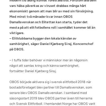
modern tid aldrig kunnat föreställa oss. Förutom alla dem
vars hälsa påverkas av viruset drabbas många hårt
ekonomiskt genom att man blir av med sin försörjning.
Med minst två månader kvar innan OBOS
Damallsvenskan och Elitettan kan starta, tyder det
mesta på att elitfotbollens roll i samhället kommer bli än
viktigare.
– Elitklubbarna bygger den lokala känslan av
samhörighet, säger Daniel Kjørberg Siraj, Koncernchef
på OBOS.
– I tuffa tider behöver vi människor mer än någonsin
något att samlas kring och känna samhörighet,
fortsätter Daniel Kjørberg Siraj.
OBOS började aktivera sig i svensk elitfotboll 2018 när
bostadsföretaget blev partner till Damallsvenskan, som
senare blev OBOS Damallsvenskan. I samband med
säsongsstart 2019 blev OBOS partner även till herrarna
och Svensk Elitfotboll. I hemlandet Norge har OBOS varit