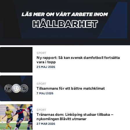
SPORT
Ny rapport: Så kan svensk damfotboll fortsätta
vara i topp
25 MAJ 2026
SPORT
Tillsammans för ett bättre matchklimat
7 MAJ 2026
SPORT
Tränarnas dom: Linköping studsar tillbaka –
nykomlingen Blåvitt utmanar
27 MAR 2026