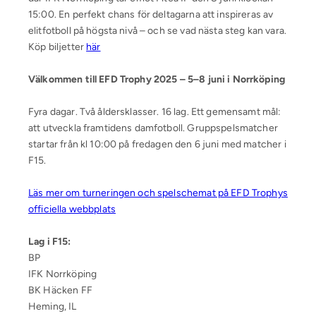
15:00. En perfekt chans för deltagarna att inspireras av
elitfotboll på högsta nivå – och se vad nästa steg kan vara.
Köp biljetter
här
Välkommen till EFD Trophy 2025 – 5–8 juni i Norrköping
Fyra dagar. Två åldersklasser. 16 lag. Ett gemensamt mål:
att utveckla framtidens damfotboll. Gruppspelsmatcher
startar från kl 10:00 på fredagen den 6 juni med matcher i
F15.
Läs mer om turneringen och spelschemat på EFD Trophys
officiella webbplats
Lag i F15:
BP
IFK Norrköping
BK Häcken FF
Heming, IL