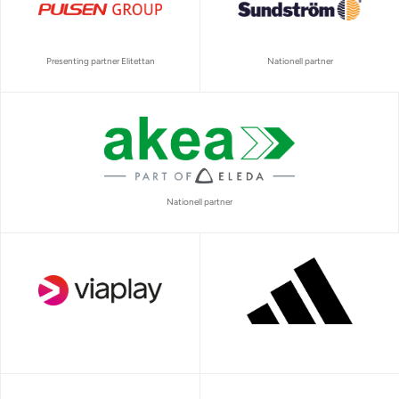
Presenting partner Elitettan
Nationell partner
Nationell partner