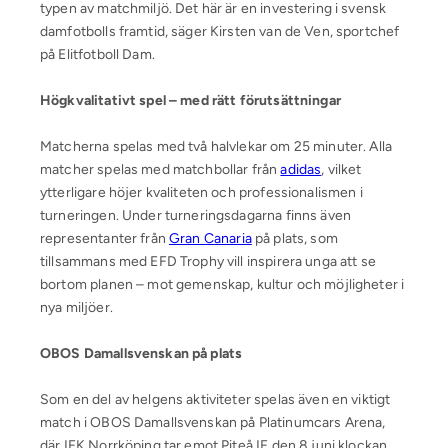
typen av matchmiljö. Det här är en investering i svensk
damfotbolls framtid, säger Kirsten van de Ven, sportchef
på Elitfotboll Dam.
Högkvalitativt spel – med rätt förutsättningar
Matcherna spelas med två halvlekar om 25 minuter. Alla
matcher spelas med matchbollar från
adidas
, vilket
ytterligare höjer kvaliteten och professionalismen i
turneringen. Under turneringsdagarna finns även
representanter från
Gran Canaria
på plats, som
tillsammans med EFD Trophy vill inspirera unga att se
bortom planen – mot gemenskap, kultur och möjligheter i
nya miljöer.
OBOS Damallsvenskan på plats
Som en del av helgens aktiviteter spelas även en viktigt
match i OBOS Damallsvenskan på Platinumcars Arena,
där IFK Norrköping tar emot Piteå IF den 8 juni klockan