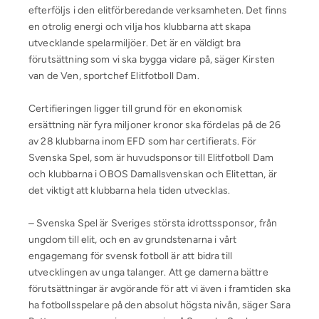
efterföljs i den elitförberedande verksamheten. Det finns
en otrolig energi och vilja hos klubbarna att skapa
utvecklande spelarmiljöer. Det är en väldigt bra
förutsättning som vi ska bygga vidare på, säger Kirsten
van de Ven, sportchef Elitfotboll Dam.
Certifieringen ligger till grund för en ekonomisk
ersättning när fyra miljoner kronor ska fördelas på de 26
av 28 klubbarna inom EFD som har certifierats. För
Svenska Spel, som är huvudsponsor till Elitfotboll Dam
och klubbarna i OBOS Damallsvenskan och Elitettan, är
det viktigt att klubbarna hela tiden utvecklas.
– Svenska Spel är Sveriges största idrottssponsor, från
ungdom till elit, och en av grundstenarna i vårt
engagemang för svensk fotboll är att bidra till
utvecklingen av unga talanger. Att ge damerna bättre
förutsättningar är avgörande för att vi även i framtiden ska
ha fotbollsspelare på den absolut högsta nivån, säger Sara