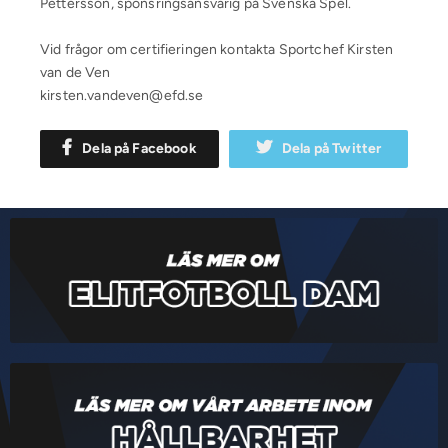
Pettersson, sponsringsansvarig på Svenska Spel.
Vid frågor om certifieringen kontakta Sportchef Kirsten
van de Ven
kirsten.vandeven@efd.se
Dela på Facebook
Dela på Twitter