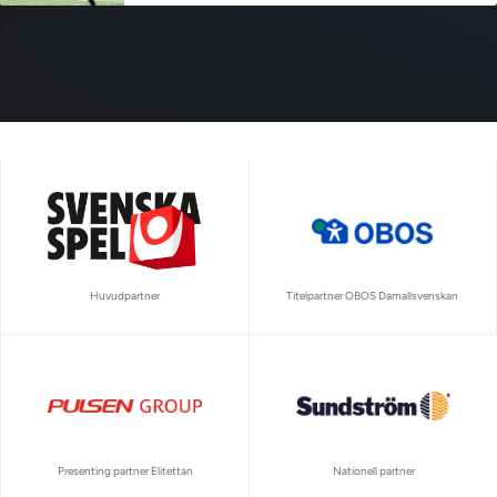
Huvudpartner
Titelpartner OBOS Damallsvenskan
Presenting partner Elitettan
Nationell partner