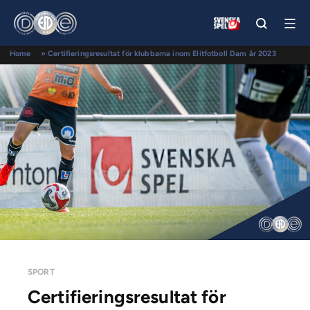
Home
»
Certifieringsresultat för klubbarna inom Elitfotboll Dam år 2023
SPORT
Certifieringsresultat för