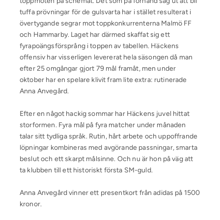
toppmöten på schemat. Det som på förhand såg ut att bli
tuffa prövningar för de gulsvarta har i stället resulterat i
övertygande segrar mot toppkonkurrenterna Malmö FF
och Hammarby. Laget har därmed skaffat sig ett
fyrapoängsförsprång i toppen av tabellen. Häckens
offensiv har visserligen levererat hela säsongen då man
efter 25 omgångar gjort 79 mål framåt, men under
oktober har en spelare klivit fram lite extra: rutinerade
Anna Anvegård.
Efter en något hackig sommar har Häckens juvel hittat
storformen. Fyra mål på fyra matcher under månaden
talar sitt tydliga språk. Rutin, hårt arbete och uppoffrande
löpningar kombineras med avgörande passningar, smarta
beslut och ett skarpt målsinne. Och nu är hon på väg att
ta klubben till ett historiskt första SM-guld.
Anna Anvegård vinner ett presentkort från adidas på 1500
kronor.