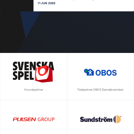
11 JUN 2026
Huvudpartner
Titelpartner OBOS Damallsvenskan