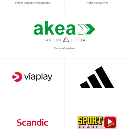
Presenting partner Elitettan
Nationell partner
Nationell partner